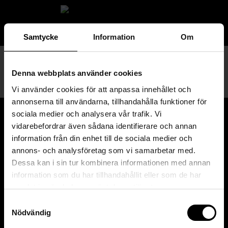
MENY
Samtycke
Information
Om
Denna webbplats använder cookies
Vi använder cookies för att anpassa innehållet och
annonserna till användarna, tillhandahålla funktioner för
sociala medier och analysera vår trafik. Vi
HITTA TILL OSS
Klicka här för att få en
vidarebefordrar även sådana identifierare och annan
vägbeskrivning till butiken.
information från din enhet till de sociala medier och
annons- och analysföretag som vi samarbetar med.
PREISLERS OPTISKA
Dessa kan i sin tur kombinera informationen med annan
Stortorget 4
information som du har tillhandahållit eller som de har
211 34 MALMÖ
samlat in när du har använt deras tjänster.
040-752 70
Samtyckesval
info@preisler.nu
Nödvändig