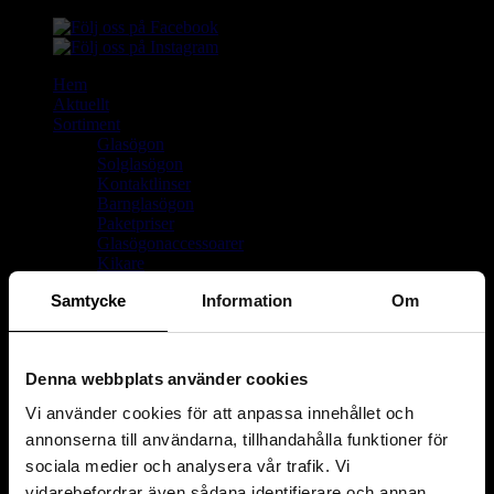
Hem
Aktuellt
Sortiment
Glasögon
Solglasögon
Kontaktlinser
Barnglasögon
Paketpriser
Glasögonaccessoarer
Kikare
Förstoringsglas & luppar
Samtycke
Information
Om
Visa undersidor
Glas
Linser
Om oss
Denna webbplats använder cookies
Delbetalning
På dansk
Vi använder cookies för att anpassa innehållet och
Kontakt
annonserna till användarna, tillhandahålla funktioner för
sociala medier och analysera vår trafik. Vi
vidarebefordrar även sådana identifierare och annan