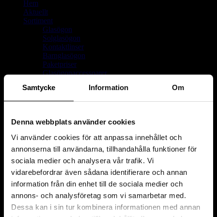
Hem
Aktuellt
Sortiment
Glasögon
Solglasögon
Kontaktlinser
Barnglasögon
Paketpriser
Glasögonaccessoarer
Kikare
Samtycke
Information
Om
Förstoringsglas & luppar
Visa undersidor
Glas
Linser
Denna webbplats använder cookies
Om oss
Delbetalning
Vi använder cookies för att anpassa innehållet och
På dansk
annonserna till användarna, tillhandahålla funktioner för
Kontakt
sociala medier och analysera vår trafik. Vi
vidarebefordrar även sådana identifierare och annan
information från din enhet till de sociala medier och
annons- och analysföretag som vi samarbetar med.
Dessa kan i sin tur kombinera informationen med annan