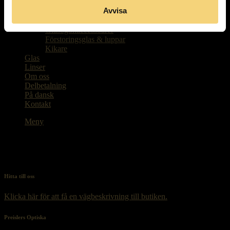
Kontaktlinser
Avvisa
Paketpriser
Barnglasögon
Glasögonaccessoarer
Förstoringsglas & luppar
Kikare
Glas
Linser
Om oss
Delbetalning
På dansk
Kontakt
Meny
Hitta till oss
Klicka här för att få en vägbeskrivning till butiken.
Preislers Optiska