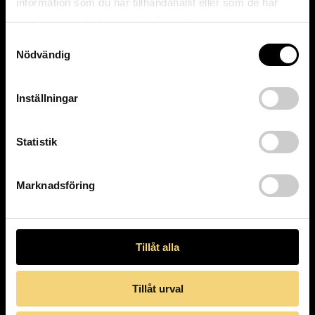
information som du har tillhandahållit eller som de har
samlat in när du har använt deras tjänster.
Samtyckesval
Nödvändig
Inställningar
Statistik
Marknadsföring
Tillåt alla
Hem
Aktuellt
Sortiment
Tillåt urval
Bågar
Solglasögon