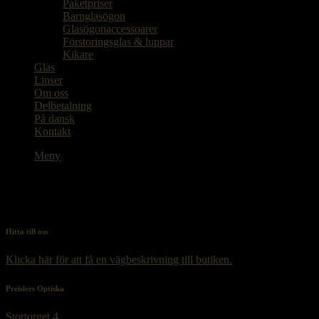
Paketpriser
Barnglasögon
Glasögonaccessoarer
Förstoringsglas & luppar
Kikare
Glas
Linser
Om oss
Delbetalning
På dansk
Kontakt
Meny
Hitta till oss
Klicka här för att få en vägbeskrivning till butiken.
Preislers Optiska
Stortorget 4