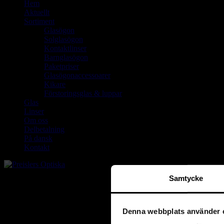
Hem
Aktuellt
Sortiment
Glasögon
Solglasögon
Kontaktlinser
Barnglasögon
Paketpriser
Glasögonaccessoarer
Kikare
Förstoringsglas & luppar
Glas
Linser
Om oss
Delbetalning
På dansk
Kontakt
Samtycke
Denna webbplats använder 