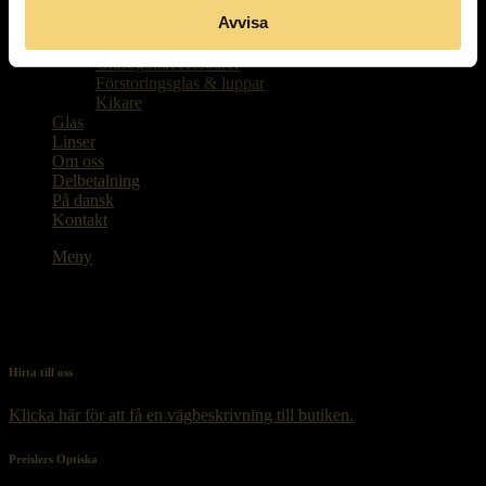
Kontaktlinser
Avvisa
Paketpriser
Barnglasögon
Glasögonaccessoarer
Förstoringsglas & luppar
Kikare
Glas
Linser
Om oss
Delbetalning
På dansk
Kontakt
Meny
Hitta till oss
Klicka här för att få en vägbeskrivning till butiken.
Preislers Optiska