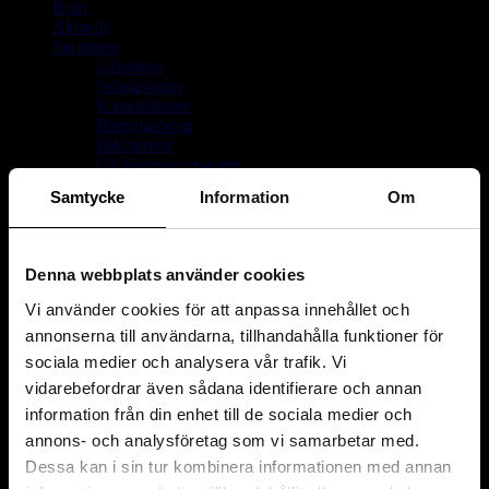
Hem
Aktuellt
Sortiment
Glasögon
Solglasögon
Kontaktlinser
Barnglasögon
Paketpriser
Glasögonaccessoarer
Kikare
Samtycke
Information
Om
Förstoringsglas & luppar
Visa undersidor
Glas
Linser
Denna webbplats använder cookies
Om oss
Delbetalning
Vi använder cookies för att anpassa innehållet och
På dansk
annonserna till användarna, tillhandahålla funktioner för
Kontakt
sociala medier och analysera vår trafik. Vi
vidarebefordrar även sådana identifierare och annan
information från din enhet till de sociala medier och
annons- och analysföretag som vi samarbetar med.
Dessa kan i sin tur kombinera informationen med annan