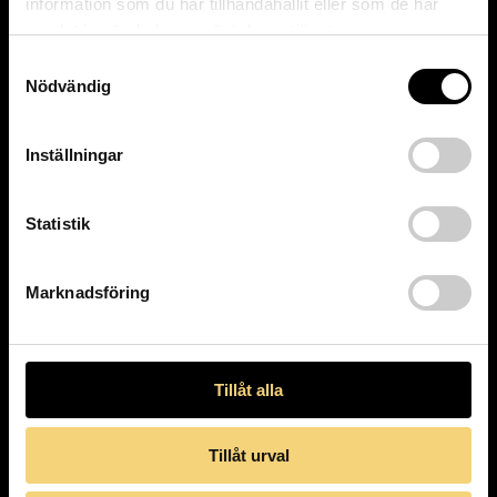
information som du har tillhandahållit eller som de har
samlat in när du har använt deras tjänster.
Samtyckesval
Nödvändig
Inställningar
Statistik
Marknadsföring
Tillåt alla
Hem
Aktuellt
Sortiment
Tillåt urval
Bågar
Solglasögon