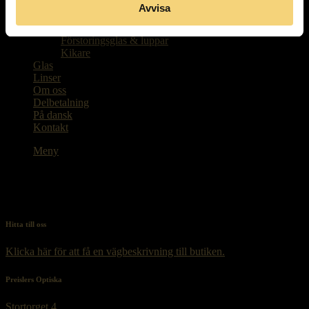
Paketpriser
Avvisa
Barnglasögon
Glasögonaccessoarer
Förstoringsglas & luppar
Kikare
Glas
Linser
Om oss
Delbetalning
På dansk
Kontakt
Meny
Hitta till oss
Klicka här för att få en vägbeskrivning till butiken.
Preislers Optiska
Stortorget 4