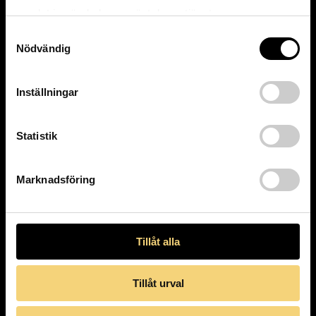
samlat in när du har använt deras tjänster.
Samtyckesval
Nödvändig
Inställningar
Statistik
Marknadsföring
Tillåt alla
Hem
Aktuellt
Sortiment
Bågar
Tillåt urval
Solglasögon
Kontaktlinser