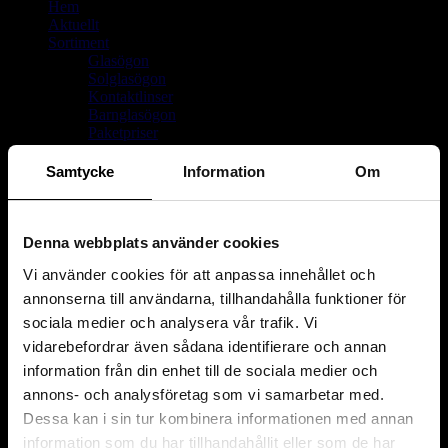
Hem
Aktuellt
Sortiment
Glasögon
Solglasögon
Kontaktlinser
Barnglasögon
Paketpriser
Glasögonaccessoarer
Kikare
Samtycke
Information
Om
Förstoringsglas & luppar
Glas
Linser
Om oss
Denna webbplats använder cookies
Delbetalning
Vi använder cookies för att anpassa innehållet och
På dansk
Kontakt
annonserna till användarna, tillhandahålla funktioner för
sociala medier och analysera vår trafik. Vi
vidarebefordrar även sådana identifierare och annan
information från din enhet till de sociala medier och
annons- och analysföretag som vi samarbetar med.
Dessa kan i sin tur kombinera informationen med annan
information som du har tillhandahållit eller som de har