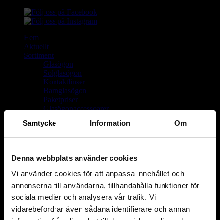
Hem
Aktuellt
Sortiment
Glasögon
Solglasögon
Kontaktlinser
Barnglasögon
Paketpriser
Glasögonaccessoarer
Kikare
Samtycke
Information
Om
Förstoringsglas & luppar
Visa undersidor
Glas
Linser
Denna webbplats använder cookies
Om oss
Delbetalning
Vi använder cookies för att anpassa innehållet och
På dansk
annonserna till användarna, tillhandahålla funktioner för
Kontakt
sociala medier och analysera vår trafik. Vi
vidarebefordrar även sådana identifierare och annan