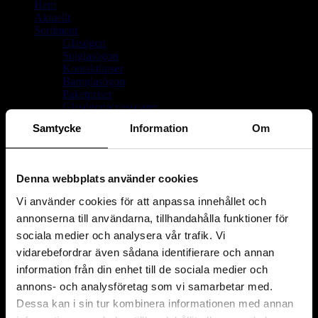
Hem
Aktuellt
Sortiment
Glasögon
Solglasögon
Kontaktlinser
Barnglasögon
Paketpriser
Glasögonaccessoarer
Kikare
Samtycke
Information
Om
Förstoringsglas & luppar
Visa undersidor
Glas
Linser
Denna webbplats använder cookies
Om oss
Delbetalning
Vi använder cookies för att anpassa innehållet och
På dansk
annonserna till användarna, tillhandahålla funktioner för
Kontakt
sociala medier och analysera vår trafik. Vi
vidarebefordrar även sådana identifierare och annan
information från din enhet till de sociala medier och
annons- och analysföretag som vi samarbetar med.
Dessa kan i sin tur kombinera informationen med annan