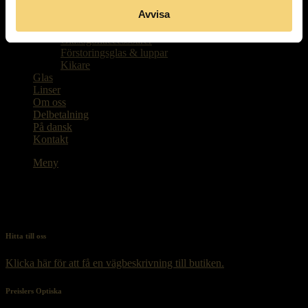
Kontaktlinser
Avvisa
Paketpriser
Barnglasögon
Glasögonaccessoarer
Förstoringsglas & luppar
Kikare
Glas
Linser
Om oss
Delbetalning
På dansk
Kontakt
Meny
Hitta till oss
Klicka här för att få en vägbeskrivning till butiken.
Preislers Optiska