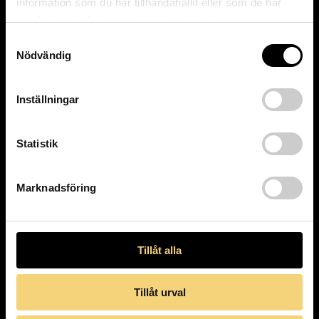
information som du har tillhandahållit eller som de har
samlat in när du har använt deras tjänster.
Samtyckesval
Nödvändig
Inställningar
Statistik
Marknadsföring
Tillåt alla
Hem
Aktuellt
Sortiment
Tillåt urval
Bågar
Solglasögon